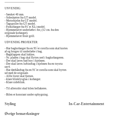
--------------------------------
UNVENDIG:
- Sænket 40 mm.
- Sideskørter fra GT model.
- Motorhjelm fra GT model.
- Tagspoiler fra GT model.
- Forkofanger fra 91´er XLi model.
- Hjemmelavet underlæbe i for, (12 cm. fra den
originale kofanger).
- Hjemmelavet front grill.
UDVENDIG PROJEKTER:
- Har bagkofanger fra en 95´er corolla som skal kortes
af og bruges til underlæbe i bag.
- Bagklappen skal lukkes.
- Nr. pladen i bag skal flyttes ned i bagkofangeren.
- Der skal laves bad boy i hjelmen.
- Der skal laves luftindtag i hjelmen fra en toyota
rav4.
- Har dørhåndtag fra en 91´er corolla som skal byttes
ud med de originale.
- Allle lister skal fjernes.
- klare blinklysglas i kofanger.
- Klare sideblink.
- Til allersidst skal bilen hellakeres.
- Bilen er konstant under opbygning.
Styling
In-Car-Entertainment
Øvrige bemærkninger