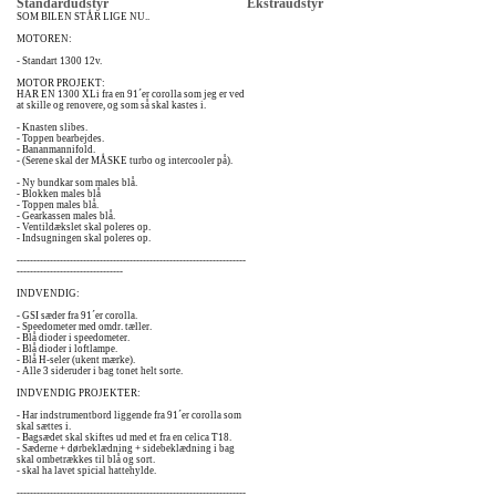
Standardudstyr
Ekstraudstyr
SOM BILEN STÅR LIGE NU..
MOTOREN:
- Standart 1300 12v.
MOTOR PROJEKT:
HAR EN 1300 XLi fra en 91´er corolla som jeg er ved
at skille og renovere, og som så skal kastes i.
- Knasten slibes.
- Toppen bearbejdes.
- Bananmannifold.
- (Serene skal der MÅSKE turbo og intercooler på).
- Ny bundkar som males blå.
- Blokken males blå
- Toppen males blå.
- Gearkassen males blå.
- Ventildækslet skal poleres op.
- Indsugningen skal poleres op.
---------------------------------------------------------------------
--------------------------------
INDVENDIG:
- GSI sæder fra 91´er corolla.
- Speedometer med omdr. tæller.
- Blå dioder i speedometer.
- Blå dioder i loftlampe.
- Blå H-seler (ukent mærke).
- Alle 3 sideruder i bag tonet helt sorte.
INDVENDIG PROJEKTER:
- Har indstrumentbord liggende fra 91´er corolla som
skal sættes i.
- Bagsædet skal skiftes ud med et fra en celica T18.
- Sæderne + dørbeklædning + sidebeklædning i bag
skal ombetrækkes til blå og sort.
- skal ha lavet spicial hattehylde.
---------------------------------------------------------------------