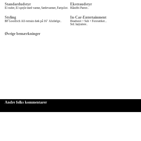
Standardudstyr
Ekstraudstyr
El ruder, El spejle med varme, Sædevarmer, Fartpilot.
Håndfri Parrot..
Styling
In-Car-Entertainment
BF Goodrich All-terrain dæk på 16" Alufælge..
Headunit + Sub + Forstærker...
Std. højtalere..
Øvrige bemærkninger
Andre folks kommentarer