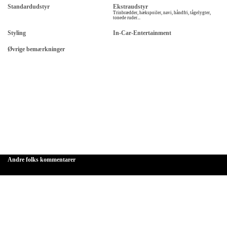
Standardudstyr
Ekstraudstyr
Trinbrædder, hækspoiler, navi, håndfri, tågelygter,
tonede ruder...
Styling
In-Car-Entertainment
Øvrige bemærkninger
Andre folks kommentarer