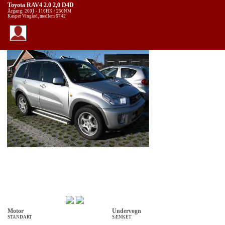
Toyota RAV4 2.0 2,0 D4D
Årgang: 2001 - 116HK / 250NM
Kasper Vingård, medlem 6742
Motor
Undervogn
STANDART
SÆNKET