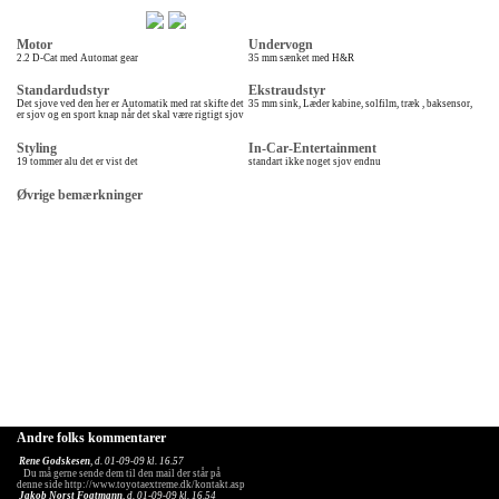
Motor
Undervogn
2.2 D-Cat med Automat gear
35 mm sænket med H&R
Standardudstyr
Ekstraudstyr
Det sjove ved den her er Automatik med rat skifte det
35 mm sink, Læder kabine, solfilm, træk , baksensor,
er sjov og en sport knap når det skal være rigtigt sjov
Styling
In-Car-Entertainment
19 tommer alu det er vist det
standart ikke noget sjov endnu
Øvrige bemærkninger
Andre folks kommentarer
Rene Godskesen
, d. 01-09-09 kl. 16.57
Du må gerne sende dem til den mail der står på
denne side http://www.toyotaextreme.dk/kontakt.asp
Jakob Norst Fogtmann
, d. 01-09-09 kl. 16.54