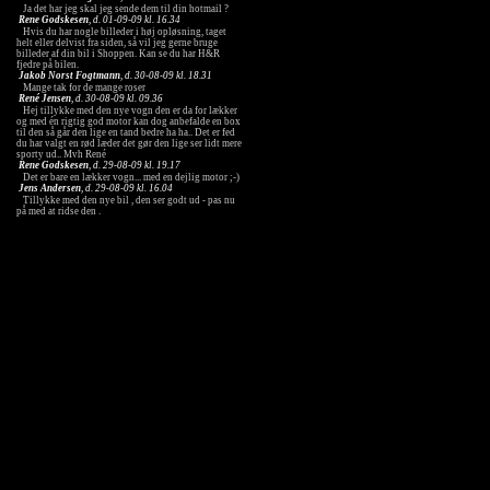
Ja det har jeg skal jeg sende dem til din hotmail ?
Rene Godskesen
, d. 01-09-09 kl. 16.34
Hvis du har nogle billeder i høj opløsning, taget
helt eller delvist fra siden, så vil jeg gerne bruge
billeder af din bil i Shoppen. Kan se du har H&R
fjedre på bilen.
Jakob Norst Fogtmann
, d. 30-08-09 kl. 18.31
Mange tak for de mange roser
René Jensen
, d. 30-08-09 kl. 09.36
Hej tillykke med den nye vogn den er da for lækker
og med én rigtig god motor kan dog anbefalde en box
til den så går den lige en tand bedre ha ha.. Det er fed
du har valgt en rød læder det gør den lige ser lidt mere
sporty ud.. Mvh René
Rene Godskesen
, d. 29-08-09 kl. 19.17
Det er bare en lækker vogn... med en dejlig motor ;-)
Jens Andersen
, d. 29-08-09 kl. 16.04
Tillykke med den nye bil , den ser godt ud - pas nu
på med at ridse den .