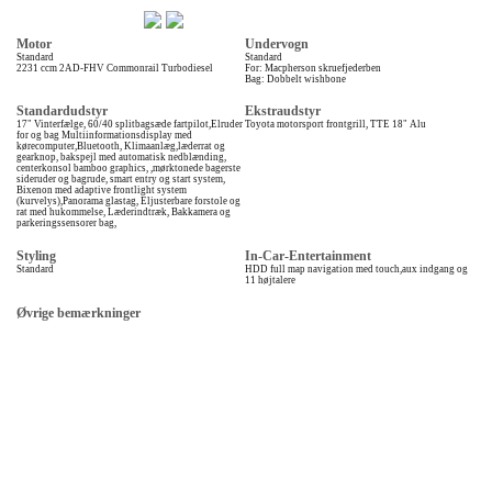
Motor
Undervogn
Standard
Standard
2231 ccm 2AD-FHV Commonrail Turbodiesel
For: Macpherson skruefjederben
Bag: Dobbelt wishbone
Standardudstyr
Ekstraudstyr
17" Vinterfælge, 60/40 splitbagsæde fartpilot,Elruder
Toyota motorsport frontgrill, TTE 18" Alu
for og bag Multiinformationsdisplay med
kørecomputer,Bluetooth, Klimaanlæg,læderrat og
gearknop, bakspejl med automatisk nedblænding,
centerkonsol bamboo graphics, ,mørktonede bagerste
sideruder og bagrude, smart entry og start system,
Bixenon med adaptive frontlight system
(kurvelys),Panorama glastag, Eljusterbare forstole og
rat med hukommelse, Læderindtræk, Bakkamera og
parkeringssensorer bag,
Styling
In-Car-Entertainment
Standard
HDD full map navigation med touch,aux indgang og
11 højtalere
Øvrige bemærkninger