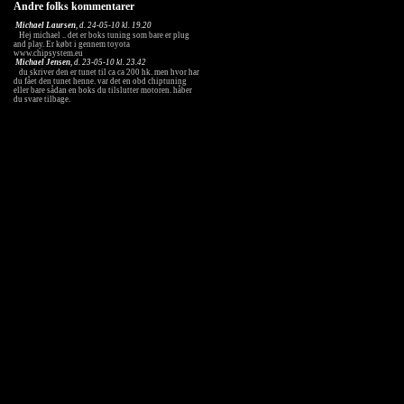
Andre folks kommentarer
Michael Laursen
, d. 24-05-10 kl. 19.20
Hej michael .. det er boks tuning som bare er plug
and play. Er købt i gennem toyota
www.chipsystem.eu
Michael Jensen
, d. 23-05-10 kl. 23.42
du skriver den er tunet til ca ca 200 hk. men hvor har
du fået den tunet henne. var det en obd chiptuning
eller bare sådan en boks du tilslutter motoren. håber
du svare tilbage.