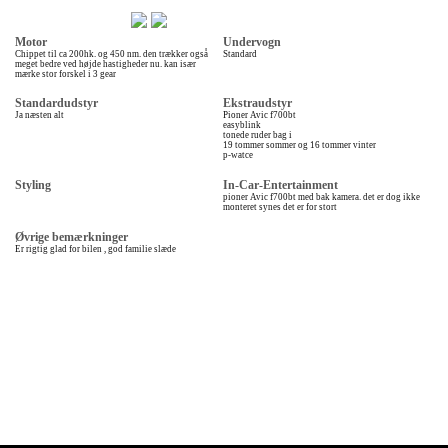
Motor
Undervogn
Chippet til ca 200hk. og 450 nm. den trækker også
Standard
meget bedre ved højde hastigheder nu. kan især
mærke stor forskel i 3 gear
Standardudstyr
Ekstraudstyr
Ja næsten alt
Pioner Avic f700bt
easyblink
tonede ruder bag i
19 tommer sommer og 16 tommer vinter
p-watce
Styling
In-Car-Entertainment
pioner Avic f700bt med bak kamera. det er dog ikke
monteret synes det er for stort
Øvrige bemærkninger
Er rigtig glad for bilen , god familie slæde