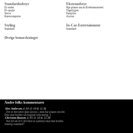
Standardudstyr
Ekstraudstyr
El-ruder
Har planer om at få eftermonteret:
El-spejle
Tågelygter
Servo
Fartpilot
Kørecomputer
Aircon
Styling
In-Car-Entertainment
Standard
Standard
Øvrige bemærkninger
Andre folks kommentarer
Alex Andersen
, d. 04-11-10 kl. 11.36
Der er desværre ikke aircon i, men har planer om det.
Den skal holdes så original som mulig :)
Christian Hansen
, d. 03-11-10 kl. 22.38
flot bil ed A/C (hvilket er sjælent) skal den holdes
rimelig standard?