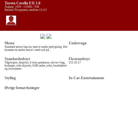
Toyota Corolla E11 1.6
Årgang: 1999 - 110HK / NM
Rasmus Plougmann, medlem 12113
Motor
Undervogn
Standard motor lige nu, men er under opbygning. Der
kommer en anden motor i med tryk på.
Standardudstyr
Ekstraudstyr
Tågelygter, fartpilot, 6 trins gearkasse, skiver i bag,
215-35.17
kofanger, side skjorter, G6R sæder, seler, bundmåtter
og instrument.
Styling
In-Car-Entertainment
Øvrige bemærkninger