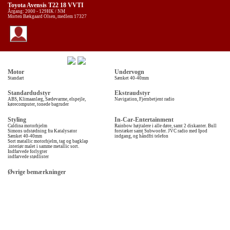
Toyota Avensis T22 18 VVTI
Årgang: 2000 - 129HK / NM
Morten Bækgaard Olsen, medlem 17327
Motor
Undervogn
Standart
Sænket 40-40mm
Standardudstyr
Ekstraudstyr
ABS, Klimaanlæg, Sædevarme, elspejle,
Navigation, Fjernbetjent radio
kørecomputer, tonede bagruder
Styling
In-Car-Entertainment
Caldina motorhjelm
Rainbow højtalere i alle døre, samt 2 diskanter. Bull
Simons udstødning fra Katalysator
forstæker samt Subwoofer. JVC radio med Ipod
Sænket 40-40mm
indgang, og håndfri telefon
Sort matallic motorhjelm, tag og bagklap
.interiør malet i samme metallic sort.
Indfarvede forlygter
indfarvede stødlister
Øvrige bemærkninger