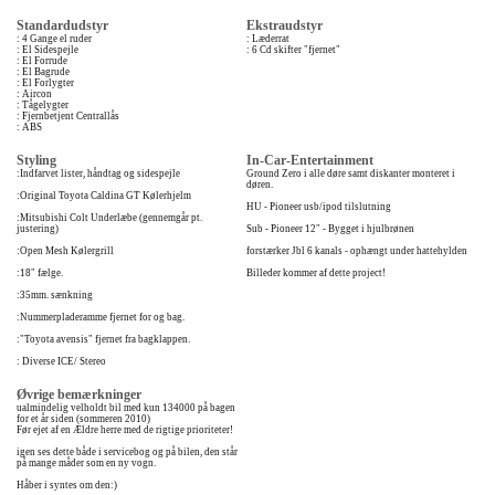
Standardudstyr
Ekstraudstyr
: 4 Gange el ruder
: Læderrat
: El Sidespejle
: 6 Cd skifter "fjernet"
: El Forrude
: El Bagrude
: El Forlygter
: Aircon
: Tågelygter
: Fjernbetjent Centrallås
: ABS
Styling
In-Car-Entertainment
:Indfarvet lister, håndtag og sidespejle
Ground Zero i alle døre samt diskanter monteret i
døren.
:Original Toyota Caldina GT Kølerhjelm
HU - Pioneer usb/ipod tilslutning
:Mitsubishi Colt Underlæbe (gennemgår pt.
justering)
Sub - Pioneer 12" - Bygget i hjulbrønen
:Open Mesh Kølergrill
forstærker Jbl 6 kanals - ophængt under hattehylden
:18" fælge.
Billeder kommer af dette project!
:35mm. sænkning
:Nummerpladeramme fjernet for og bag.
:"Toyota avensis" fjernet fra bagklappen.
: Diverse ICE/ Stereo
Øvrige bemærkninger
ualmindelig velholdt bil med kun 134000 på bagen
for et år siden (sommeren 2010)
Før ejet af en Ældre herre med de rigtige prioriteter!
igen ses dette både i servicebog og på bilen, den står
på mange måder som en ny vogn.
Håber i syntes om den:)