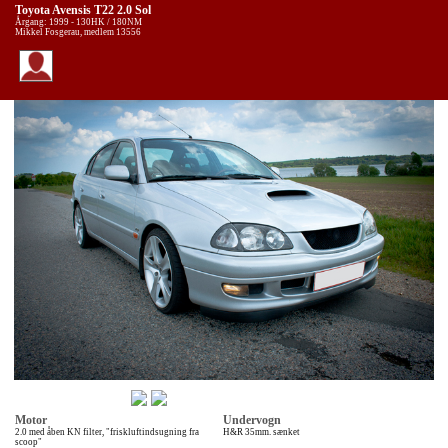
Toyota Avensis T22 2.0 Sol
Årgang: 1999 - 130HK / 180NM
Mikkel Fosgerau, medlem 13556
Motor
Undervogn
2.0 med åben KN filter, "friskluftindsugning fra
H&R 35mm. sænket
scoop"