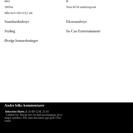
den)
&
186Nm
Terra 40/50 sænkningssæt
Målt fra 0-100 til 8,2 sek
Standardudstyr
Ekstraudstyr
Styling
In-Car-Entertainment
Øvrige bemærkninger
Andre folks kommentarer
Sebastian Skytte
, d. 11-03-12 kl. 21.41
Lækker bil. Havde selv en med automatgear, de er
meget sjældne i DK, men den kører sgu godt! Flot
stand