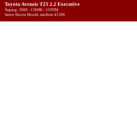
Toyota Avensis T25 2.2 Executive
Årgang: 2006 - 150HK / 310NM
Søren Skeem Herold, medlem 41269