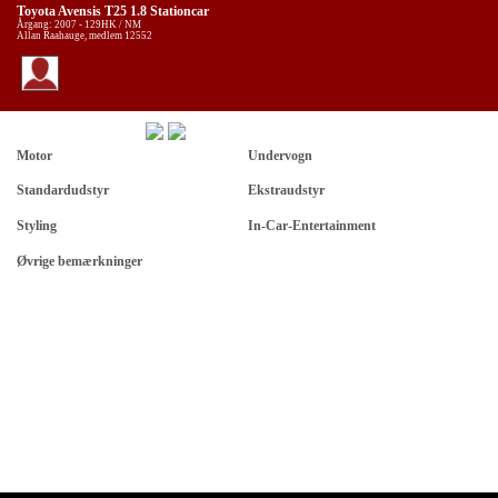
Toyota Avensis T25 1.8 Stationcar
Årgang: 2007 - 129HK / NM
Allan Raahauge, medlem 12552
Motor
Undervogn
Standardudstyr
Ekstraudstyr
Styling
In-Car-Entertainment
Øvrige bemærkninger