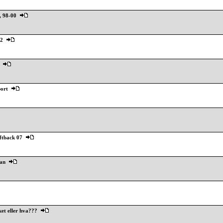
e, 98-00
12
port
iftback 07
van
et eller hva???