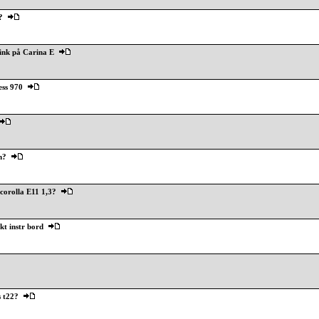
?
nk på Carina E
ess 970
n?
corolla E11 1,3?
kt instr bord
s t22?