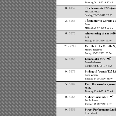
Torsdag, 06-10-2010 17:48
8 /
6152
Til alle avensis T22 ejer
Michael Jensen
Søndag, 26-09-2010 22:29
2 /
5965
Tågelygter til Corolla e
Rene
Mandag, 20-07-2009 22:25
6 /
5876
Afmontering af rat i e10
Kim
Fredag, 24-09-2010 12:40
23 /
7287
Corolla GSI - Corolla S
Mikkel Sørensen
Fredag, 10-09-2009 20:04
5 /
5864
Lambo aka Mr2
Rene Godskesen
Lørdag, 18-09-2010 14:54
0 /
5673
Styling til Avensis T25 L
Brian Worsøe
Tirsdag, 14-09-2010 08:40
5 /
5907
Fartpilot corolla sports
M a K
Torsdag, 12-09-2010 09:43
0 /
5564
Styling forhandler
Per Andreasen
Tirsdag, 11-09-2010 19:41
0 /
5558
Street Performance Lukk
Kim Rahbek