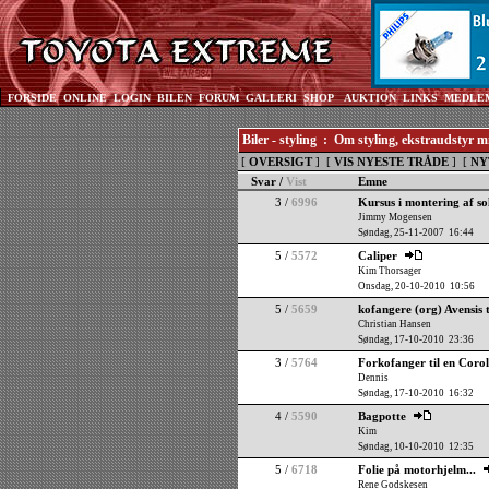
FORSIDE
ONLINE
LOGIN
BILEN
FORUM
GALLERI
SHOP
AUKTION
LINKS
MEDLE
Biler - styling : Om styling, ekstraudstyr 
[
OVERSIGT
] [
VIS NYESTE TRÅDE
] [
NY
Svar /
Vist
Emne
3 /
6996
Kursus i montering af so
Jimmy Mogensen
Søndag, 25-11-2007 16:44
5 /
5572
Caliper
Kim Thorsager
Onsdag, 20-10-2010 10:56
5 /
5659
kofangere (org) Avensis 
Christian Hansen
Søndag, 17-10-2010 23:36
3 /
5764
Forkofanger til en Corol
Dennis
Søndag, 17-10-2010 16:32
4 /
5590
Bagpotte
Kim
Søndag, 10-10-2010 12:35
5 /
6718
Folie på motorhjelm...
Rene Godskesen