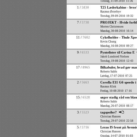
Tirsdag, 11-09-2010 11:36
1 /
5830
T25 Læderkabine - hvor
Rasmus Østerbye
Torsdag, 09-09-2010 19:32
7 /
5738
PROJEKT - Hvide forbli
Morten Christensen
Mandag, 30-08-2010 16:14
11 /
7602
Cykelholder - Thule Xpr
Kevin Chung
Mandag, 16-08-2010 09:27
9 /
6533
Pyntelister til Carina E
Jakob Lundsted Nielsen
Torsdag, 19-08-2010 12:43
17 /
8965
Bilkabuler, hvad gør ma
Roberto Saldo
Lørdag, 17-07-2010 07:25
2 /
5663
Corolla E11 G6 speedo i 
Rasmus Klok
Fredag, 10-08-2010 17:16
15 /
6528
søger stadig råd om blan
Roberto Saldo
Mandag, 26-07-2010 08:17
3 /
5523
tagspoiler?
Christian Hansen
Torsdag, 29-07-2010 22:58
5 /
5716
Lexus IS front på Avensi
Christian Hansen
Onsdag, 14-07-2010 01:03