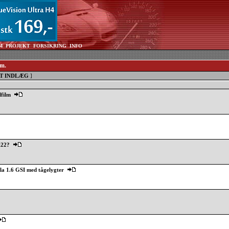
M
PROJEKT
FORSIKRING
INFO
mm.
T INDLÆG
]
lfilm
t22?
la 1.6 GSI med tågelygter