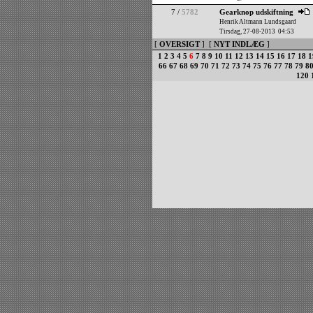
7 /
5782
Gearknop udskiftning
Henrik Altmann Lundsgaard
Tirsdag, 27-08-2013 04:53
[
OVERSIGT
] [
NYT INDLÆG
]
1
2
3
4
5
6
7
8
9
10
11
12
13
14
15
16
17
18
1
66
67
68
69
70
71
72
73
74
75
76
77
78
79
8
120