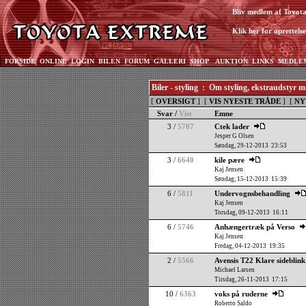
Bliv medlem af Toyot
Klik her for oprettelse
FORSIDE
ONLINE
LOGIN
BILEN
FORUM
GALLERI
SHOP
AUKTION
LINKS
MEDLE
Biler - styling : Om styling, ekstraudstyr 
[
OVERSIGT
] [
VIS NYESTE TRÅDE
] [
NY
Svar /
Vist
Emne
3 /
5707
Ctek lader
Jesper G Olsen
Søndag, 29-12-2013 23:53
3 /
6640
kile pære
Kaj Jensen
Søndag, 15-12-2013 15:39
6 /
5811
Undervognsbehandling
Kaj Jensen
Torsdag, 09-12-2013 16:11
6 /
5746
Anhængertræk på Verso
Kaj Jensen
Fredag, 04-12-2013 19:35
2 /
5566
Avensis T22 Klare sideblink
Michael Larsen
Tirsdag, 26-11-2013 17:15
10 /
6363
voks på ruderne
Roberto Saldo