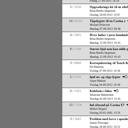
Fredag, 27-09-2013 16:59
5 /
5930
Opgraderings kit til sit olie
Brian Reedtz Jørgensen
Onsdag, 18-09-2013 14:07
14 /
6514
Tågelygter til en Carina e
Michael Ditlevsen
Mandag, 07-08-2013 09:48
4 /
5891
Hvor køber i jeres bundmåt
Brian Reedtz Jørgensen
Mandag, 12-09-2013 16:45
0 /
5540
Største hjul som kan sidde 
Brian Reedtz Jørgensen
Mandag, 12-09-2013 16:43
3 /
8888
Kortopdatering til Touch 
Per Haastrup
Tirsdag, 07-09-2013 10:36
5 /
5703
hjul str. og tåge lygter
Jesper Madsen
Tirsdag, 04-09-2013 16:49
0 /
5583
Køleboks i bilen
Sebastian Malmstrøm
Torsdag, 05-09-2013 13:45
13 /
7550
hul afstand på Carina E?
Mikkel Skipper
Onsdag, 03-02-2005 13:29
3 /
5682
Problem med farve i speedo
Simon Thorsager
Onsdag, 28-08-2013 19:22