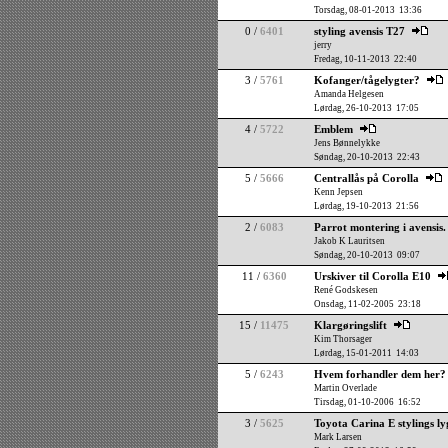
Torsdag, 08-01-2013 13:36
0 /
6401
styling avensis T27
jerry
Fredag, 10-11-2013 22:40
3 /
5761
Kofanger/tågelygter?
Amanda Helgesen
Lørdag, 26-10-2013 17:05
4 /
5722
Emblem
Jens Bønnelykke
Søndag, 20-10-2013 22:43
5 /
5666
Centrallås på Corolla
Kenn Jepsen
Lørdag, 19-10-2013 21:56
2 /
6083
Parrot montering i avensis.
Jakob K Lauritsen
Søndag, 20-10-2013 09:07
11 /
6360
Urskiver til Corolla E10
René Godskesen
Onsdag, 11-02-2005 23:18
15 /
11475
Klargøringslift
Kim Thorsager
Lørdag, 15-01-2011 14:03
5 /
6243
Hvem forhandler dem her?
Martin Overlade
Tirsdag, 01-10-2006 16:52
3 /
5625
Toyota Carina E stylings ly
Mark Larsen